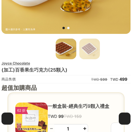
Joyce Chocolate
(加工)百香果生巧克力(25顆入)
499
商品售價
599
超值加購商品
一般盒裝-經典生巧9顆入禮盒
62 折
99
159