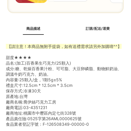
商品描述
訂購/配送/運費
 【請注意！本商品無附手提袋，如有送禮需求請另外加購唷^^】
甜度★★★★
品名:(加工)百香果生巧克力(25顆入)
成分:糖、乾燥百香果汁粉、可可脂、大豆卵磷脂、動物鮮奶油、
調溫牛奶巧克力、奶油。
內容量:25顆入/盒，1顆5g±5%
禮盒尺寸:12.5cm * 12.5cm * 3.5cm
保存方式:冷凍30天
原產地:台灣
廠商名稱:喬伊絲巧克力工房
廠商電話:03-4351231
廠商地址:桃園市中壢區內定七街328號
產品責任險:0525字第26AML0000625號
食品業者登記字號：F-126508349-00000-0