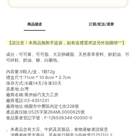
商品描述
訂購/配送/運費
 【請注意！本商品無附手提袋，如有送禮需求請另外加購唷^^】
成分：
可可膏、可可脂、大豆卵磷脂、天然香草香料、鮮奶油、可
可碎粒、奶油、糖、白蘭地。
內容量:9顆入/盒，1顆12g
禮盒尺寸:11cm * 10.8cm * 3.7cm
保存方式:冷藏14天/冷凍30天
原產地:台灣
廠商名稱:喬伊絲巧克力工房
廠商電話:03-4351231
廠商地址:桃園市中壢區內定七街328號
產品責任險:0525字第26AML0000625號
食品業者登記字號：F-126508349-00000-0
。本產品含有大豆、牛奶及其製品，食物過敏者請留意
。消費者收受支商品，其有效日期至少距收受日25日以上