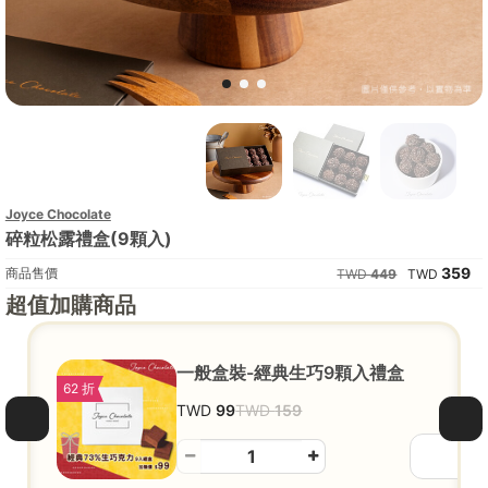
Joyce Chocolate
碎粒松露禮盒(9顆入)
359
商品售價
449
超值加購商品
一般盒裝-經典生巧9顆入禮盒
62 折
99
159