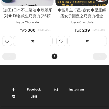
(加工)日本不二製油◆瑰麗系
◆當月主打星-處女◆星座經
列◆ 聯名款生巧克力(25顆
痛女子圖鑑之巧克力禮盒
入)
Joyce Chocolate
Joyce Chocolate
360
239
450
280
1
Facebook
Instagram
LINE